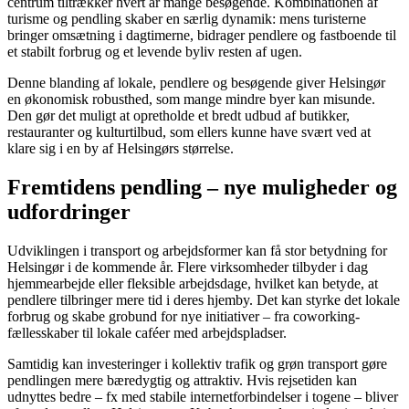
centrum tiltrækker hvert år mange besøgende. Kombinationen af
turisme og pendling skaber en særlig dynamik: mens turisterne
bringer omsætning i dagtimerne, bidrager pendlere og fastboende til
et stabilt forbrug og et levende byliv resten af ugen.
Denne blanding af lokale, pendlere og besøgende giver Helsingør
en økonomisk robusthed, som mange mindre byer kan misunde.
Den gør det muligt at opretholde et bredt udbud af butikker,
restauranter og kulturtilbud, som ellers kunne have svært ved at
klare sig i en by af Helsingørs størrelse.
Fremtidens pendling – nye muligheder og
udfordringer
Udviklingen i transport og arbejdsformer kan få stor betydning for
Helsingør i de kommende år. Flere virksomheder tilbyder i dag
hjemmearbejde eller fleksible arbejdsdage, hvilket kan betyde, at
pendlere tilbringer mere tid i deres hjemby. Det kan styrke det lokale
forbrug og skabe grobund for nye initiativer – fra coworking-
fællesskaber til lokale caféer med arbejdspladser.
Samtidig kan investeringer i kollektiv trafik og grøn transport gøre
pendlingen mere bæredygtig og attraktiv. Hvis rejsetiden kan
udnyttes bedre – fx med stabile internetforbindelser i togene – bliver