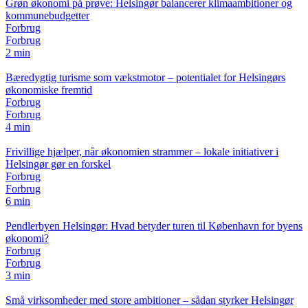
Grøn økonomi på prøve: Helsingør balancerer klimaambitioner og
kommunebudgetter
Forbrug
Forbrug
2 min
Bæredygtig turisme som vækstmotor – potentialet for Helsingørs
økonomiske fremtid
Forbrug
Forbrug
4 min
Frivillige hjælper, når økonomien strammer – lokale initiativer i
Helsingør gør en forskel
Forbrug
Forbrug
6 min
Pendlerbyen Helsingør: Hvad betyder turen til København for byens
økonomi?
Forbrug
Forbrug
3 min
Små virksomheder med store ambitioner – sådan styrker Helsingør