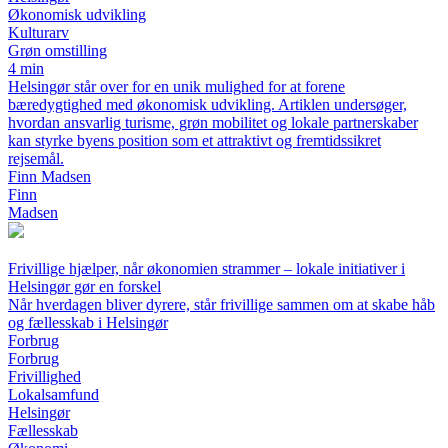
Økonomisk udvikling
Kulturarv
Grøn omstilling
4 min
Helsingør står over for en unik mulighed for at forene
bæredygtighed med økonomisk udvikling. Artiklen undersøger,
hvordan ansvarlig turisme, grøn mobilitet og lokale partnerskaber
kan styrke byens position som et attraktivt og fremtidssikret
rejsemål.
Finn Madsen
Finn
Madsen
Frivillige hjælper, når økonomien strammer – lokale initiativer i
Helsingør gør en forskel
Når hverdagen bliver dyrere, står frivillige sammen om at skabe håb
og fællesskab i Helsingør
Forbrug
Forbrug
Frivillighed
Lokalsamfund
Helsingør
Fællesskab