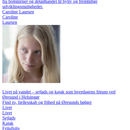
fra boligpriser og detailhandel til byliv og fremtidige
udviklingsmuligheder.
Caroline Laursen
Caroline
Laursen
Livet på vandet – sejlads og kajak som hverdagens frirum ved
Øresund i Helsingør
Find ro, fællesskab og frihed på Øresunds bølger
Livet
Livet
Sejlads
Kajak
Friluftsliv