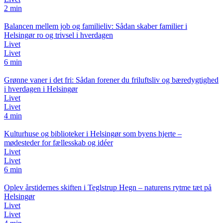
2 min
Balancen mellem job og familieliv: Sådan skaber familier i
Helsingør ro og trivsel i hverdagen
Livet
Livet
6 min
Grønne vaner i det fri: Sådan forener du friluftsliv og bæredygtighed
i hverdagen i Helsingør
Livet
Livet
4 min
Kulturhuse og biblioteker i Helsingør som byens hjerte –
mødesteder for fællesskab og idéer
Livet
Livet
6 min
Oplev årstidernes skiften i Teglstrup Hegn – naturens rytme tæt på
Helsingør
Livet
Livet