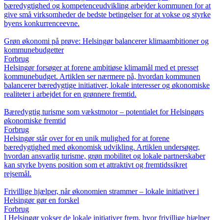
bæredygtighed og kompetenceudvikling arbejder kommunen for at
give små virksomheder de bedste betingelser for at vokse og styrke
byens konkurrenceevne.
Grøn økonomi på prøve: Helsingør balancerer klimaambitioner og
kommunebudgetter
Forbrug
Helsingør forsøger at forene ambitiøse klimamål med et presset
kommunebudget. Artiklen ser nærmere på, hvordan kommunen
balancerer bæredygtige initiativer, lokale interesser og økonomiske
realiteter i arbejdet for en grønnere fremtid.
Bæredygtig turisme som vækstmotor – potentialet for Helsingørs
økonomiske fremtid
Forbrug
Helsingør står over for en unik mulighed for at forene
bæredygtighed med økonomisk udvikling. Artiklen undersøger,
hvordan ansvarlig turisme, grøn mobilitet og lokale partnerskaber
kan styrke byens position som et attraktivt og fremtidssikret
rejsemål.
Frivillige hjælper, når økonomien strammer – lokale initiativer i
Helsingør gør en forskel
Forbrug
I Helsingør vokser de lokale initiativer frem, hvor frivillige hjælper