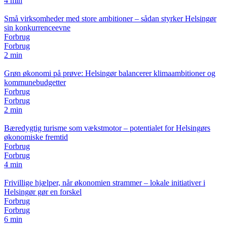
4 min
Små virksomheder med store ambitioner – sådan styrker Helsingør
sin konkurrenceevne
Forbrug
Forbrug
2 min
Grøn økonomi på prøve: Helsingør balancerer klimaambitioner og
kommunebudgetter
Forbrug
Forbrug
2 min
Bæredygtig turisme som vækstmotor – potentialet for Helsingørs
økonomiske fremtid
Forbrug
Forbrug
4 min
Frivillige hjælper, når økonomien strammer – lokale initiativer i
Helsingør gør en forskel
Forbrug
Forbrug
6 min