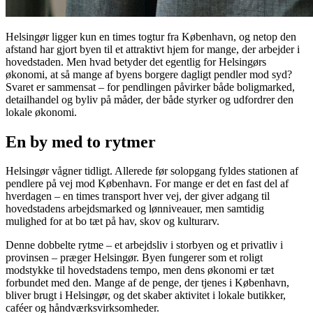
Helsingør ligger kun en times togtur fra København, og netop den
afstand har gjort byen til et attraktivt hjem for mange, der arbejder i
hovedstaden. Men hvad betyder det egentlig for Helsingørs
økonomi, at så mange af byens borgere dagligt pendler mod syd?
Svaret er sammensat – for pendlingen påvirker både boligmarked,
detailhandel og byliv på måder, der både styrker og udfordrer den
lokale økonomi.
En by med to rytmer
Helsingør vågner tidligt. Allerede før solopgang fyldes stationen af
pendlere på vej mod København. For mange er det en fast del af
hverdagen – en times transport hver vej, der giver adgang til
hovedstadens arbejdsmarked og lønniveauer, men samtidig
mulighed for at bo tæt på hav, skov og kulturarv.
Denne dobbelte rytme – et arbejdsliv i storbyen og et privatliv i
provinsen – præger Helsingør. Byen fungerer som et roligt
modstykke til hovedstadens tempo, men dens økonomi er tæt
forbundet med den. Mange af de penge, der tjenes i København,
bliver brugt i Helsingør, og det skaber aktivitet i lokale butikker,
caféer og håndværksvirksomheder.