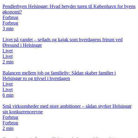
Pendlerbyen Helsingør: Hvad betyder turen til København for byens
økonomi?
Forbrug
Forbrug
3 min
Livet på vandet – sejlads og kajak som hverdagens frirum ved
Øresund i Helsingør
Livet
Livet
2 min
Balancen mellem job og familieliv: Sådan skaber familier i
Helsingør ro og trivsel i hverdagen
Livet
Livet
6 min
Små virksomheder med store ambitioner – sådan styrker Helsingør
sin konkurrenceevne
Forbrug
Forbrug
2 min