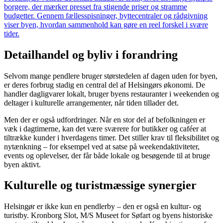
borgere, der mærker presset fra stigende priser og stramme
budgetter. Gennem fællesspisninger, byttecentraler og rådgivning
viser byen, hvordan sammenhold kan gøre en reel forskel i svære
tider.
Detailhandel og byliv i forandring
Selvom mange pendlere bruger størstedelen af dagen uden for byen,
er deres forbrug stadig en central del af Helsingørs økonomi. De
handler dagligvarer lokalt, bruger byens restauranter i weekenden og
deltager i kulturelle arrangementer, når tiden tillader det.
Men der er også udfordringer. Når en stor del af befolkningen er
væk i dagtimerne, kan det være sværere for butikker og caféer at
tiltrække kunder i hverdagens timer. Det stiller krav til fleksibilitet og
nytænkning – for eksempel ved at satse på weekendaktiviteter,
events og oplevelser, der får både lokale og besøgende til at bruge
byen aktivt.
Kulturelle og turistmæssige synergier
Helsingør er ikke kun en pendlerby – den er også en kultur- og
turistby. Kronborg Slot, M/S Museet for Søfart og byens historiske