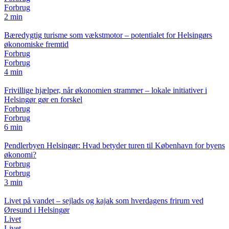
Forbrug
2 min
Bæredygtig turisme som vækstmotor – potentialet for Helsingørs
økonomiske fremtid
Forbrug
Forbrug
4 min
Frivillige hjælper, når økonomien strammer – lokale initiativer i
Helsingør gør en forskel
Forbrug
Forbrug
6 min
Pendlerbyen Helsingør: Hvad betyder turen til København for byens
økonomi?
Forbrug
Forbrug
3 min
Livet på vandet – sejlads og kajak som hverdagens frirum ved
Øresund i Helsingør
Livet
Livet