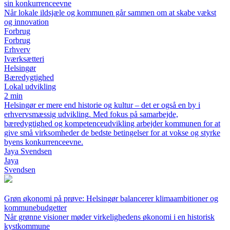
sin konkurrenceevne
Når lokale ildsjæle og kommunen går sammen om at skabe vækst
og innovation
Forbrug
Forbrug
Erhverv
Iværksætteri
Helsingør
Bæredygtighed
Lokal udvikling
2 min
Helsingør er mere end historie og kultur – det er også en by i
erhvervsmæssig udvikling. Med fokus på samarbejde,
bæredygtighed og kompetenceudvikling arbejder kommunen for at
give små virksomheder de bedste betingelser for at vokse og styrke
byens konkurrenceevne.
Jaya Svendsen
Jaya
Svendsen
Grøn økonomi på prøve: Helsingør balancerer klimaambitioner og
kommunebudgetter
Når grønne visioner møder virkelighedens økonomi i en historisk
kystkommune