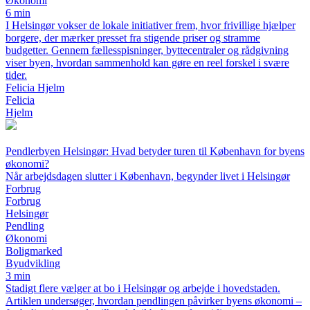
Økonomi
6 min
I Helsingør vokser de lokale initiativer frem, hvor frivillige hjælper
borgere, der mærker presset fra stigende priser og stramme
budgetter. Gennem fællesspisninger, byttecentraler og rådgivning
viser byen, hvordan sammenhold kan gøre en reel forskel i svære
tider.
Felicia Hjelm
Felicia
Hjelm
Pendlerbyen Helsingør: Hvad betyder turen til København for byens
økonomi?
Når arbejdsdagen slutter i København, begynder livet i Helsingør
Forbrug
Forbrug
Helsingør
Pendling
Økonomi
Boligmarked
Byudvikling
3 min
Stadigt flere vælger at bo i Helsingør og arbejde i hovedstaden.
Artiklen undersøger, hvordan pendlingen påvirker byens økonomi –