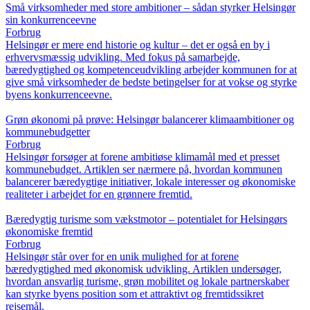
Små virksomheder med store ambitioner – sådan styrker Helsingør
sin konkurrenceevne
Forbrug
Helsingør er mere end historie og kultur – det er også en by i
erhvervsmæssig udvikling. Med fokus på samarbejde,
bæredygtighed og kompetenceudvikling arbejder kommunen for at
give små virksomheder de bedste betingelser for at vokse og styrke
byens konkurrenceevne.
Grøn økonomi på prøve: Helsingør balancerer klimaambitioner og
kommunebudgetter
Forbrug
Helsingør forsøger at forene ambitiøse klimamål med et presset
kommunebudget. Artiklen ser nærmere på, hvordan kommunen
balancerer bæredygtige initiativer, lokale interesser og økonomiske
realiteter i arbejdet for en grønnere fremtid.
Bæredygtig turisme som vækstmotor – potentialet for Helsingørs
økonomiske fremtid
Forbrug
Helsingør står over for en unik mulighed for at forene
bæredygtighed med økonomisk udvikling. Artiklen undersøger,
hvordan ansvarlig turisme, grøn mobilitet og lokale partnerskaber
kan styrke byens position som et attraktivt og fremtidssikret
rejsemål.