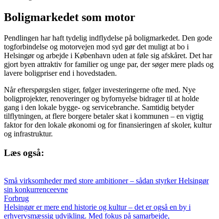
Boligmarkedet som motor
Pendlingen har haft tydelig indflydelse på boligmarkedet. Den gode
togforbindelse og motorvejen mod syd gør det muligt at bo i
Helsingør og arbejde i København uden at føle sig afskåret. Det har
gjort byen attraktiv for familier og unge par, der søger mere plads og
lavere boligpriser end i hovedstaden.
Når efterspørgslen stiger, følger investeringerne ofte med. Nye
boligprojekter, renoveringer og byfornyelse bidrager til at holde
gang i den lokale bygge- og servicebranche. Samtidig betyder
tilflytningen, at flere borgere betaler skat i kommunen – en vigtig
faktor for den lokale økonomi og for finansieringen af skoler, kultur
og infrastruktur.
Læs også:
Små virksomheder med store ambitioner – sådan styrker Helsingør
sin konkurrenceevne
Forbrug
Helsingør er mere end historie og kultur – det er også en by i
erhvervsmæssig udvikling. Med fokus på samarbejde,