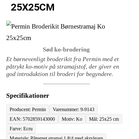
25X25CM
Sød ko-brodering
Et børnevenligt broderikit fra Permin med et
påtrykt ko-motiv på stramajstof, der giver en
god introduktion til broderi for begyndere.
Specifikationer
Producent: Permin
Varenummer: 9-9143
EAN: 5702859143000
Motiv: Ko
Mål: 25x25 cm
Farve: Ecru
Materiale: Påtegnet stramaj 1,8/4 med akrylgarn